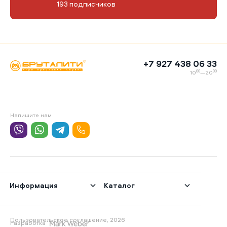
193 подписчиков
+7 927 438 06 33
00
00
10
—20
Напишите нам
Информация
Каталог
Пользовательское соглашение, 2026
Разработка