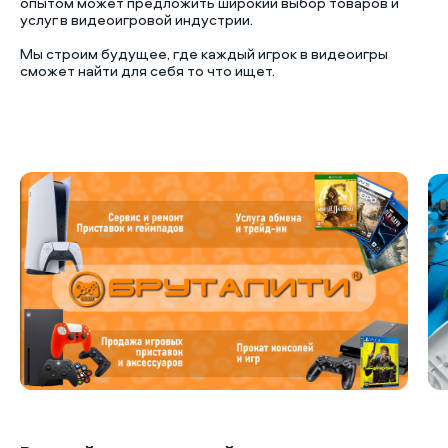
опытом может предложить широкий выбор товаров и
услуг в видеоигровой индустрии.
Мы строим будущее, где каждый игрок в видеоигры
сможет найти для себя то что ищет.
Б