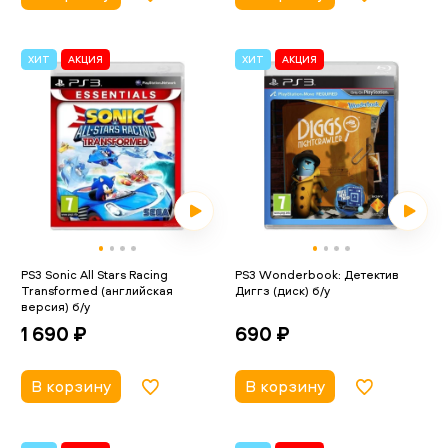
ХИТ
АКЦИЯ
ХИТ
АКЦИЯ
PS3 Sonic All Stars Racing
PS3 Wonderbook: Детектив
Transformed (английская
Диггз (диск) б/у
версия) б/у
690 ₽
1 690 ₽
В корзину
В корзину