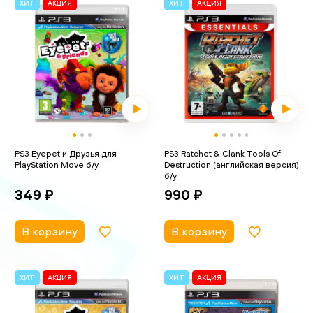
ХИТ
АКЦИЯ
ХИТ
АКЦИЯ
PS3 Eyepet и Друзья для
PS3 Ratchet & Clank Tools Of
PlayStation Move б/у
Destruction (английская версия)
б/у
349 ₽
990 ₽
В корзину
В корзину
ХИТ
АКЦИЯ
ХИТ
АКЦИЯ