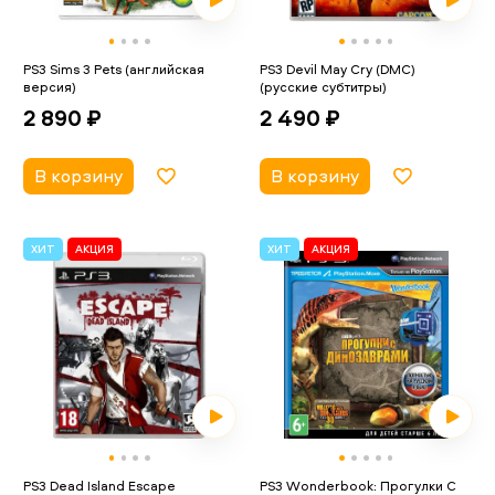
PS3 Sims 3 Pets (английская
PS3 Devil May Cry (DMC)
версия)
(русские субтитры)
2 890 ₽
2 490 ₽
В корзину
В корзину
ХИТ
АКЦИЯ
ХИТ
АКЦИЯ
PS3 Dead Island Escape
PS3 Wonderbook: Прогулки С