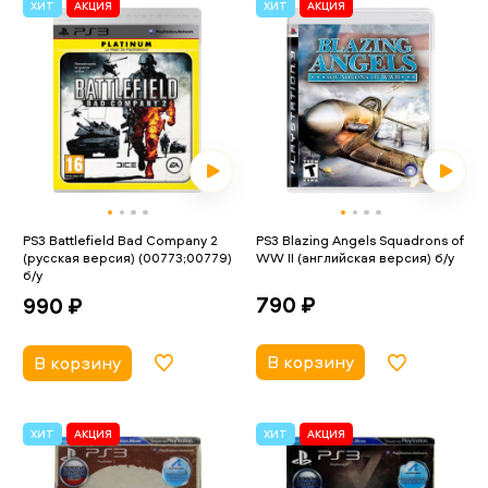
ХИТ
АКЦИЯ
ХИТ
АКЦИЯ
PS3 Battlefield Bad Company 2
PS3 Blazing Angels Squadrons of
(русская версия) (00773;00779)
WW II (английская версия) б/у
б/у
790 ₽
990 ₽
В корзину
В корзину
ХИТ
АКЦИЯ
ХИТ
АКЦИЯ