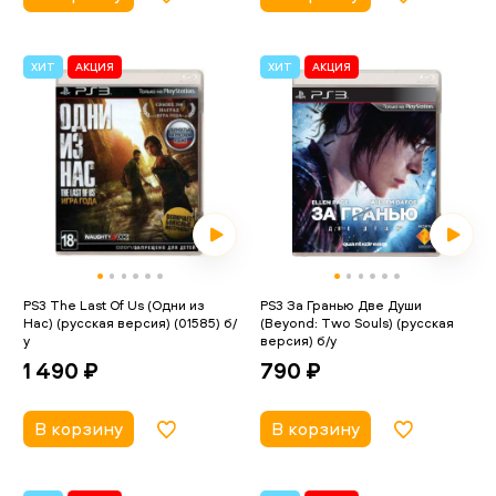
ХИТ
АКЦИЯ
ХИТ
АКЦИЯ
PS3 The Last Of Us (Одни из
PS3 За Гранью Две Души
Нас) (русская версия) (01585) б/
(Beyond: Two Souls) (русская
у
версия) б/у
1 490 ₽
790 ₽
В корзину
В корзину