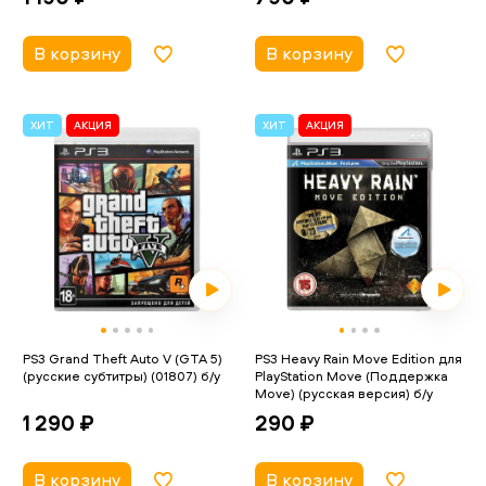
В корзину
В корзину
ХИТ
АКЦИЯ
ХИТ
АКЦИЯ
PS3 Grand Theft Auto V (GTA 5)
PS3 Heavy Rain Move Edition для
(русские субтитры) (01807) б/у
PlayStation Move (Поддержка
Move) (русская версия) б/у
1 290 ₽
290 ₽
В корзину
В корзину