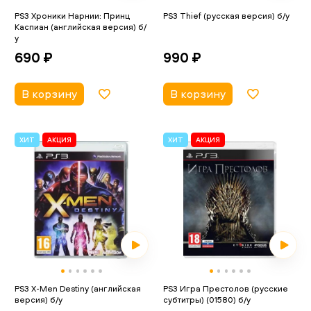
PS3 Хроники Нарнии: Принц
PS3 Thief (русская версия) б/у
Каспиан (английская версия) б/
у
990 ₽
690 ₽
В корзину
В корзину
ХИТ
АКЦИЯ
ХИТ
АКЦИЯ
PS3 X-Men Destiny (английская
PS3 Игра Престолов (русские
версия) б/у
субтитры) (01580) б/у