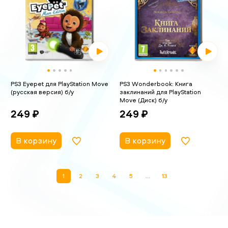
PS3 Eyepet для PlayStation Move
PS3 Wonderbook: Книга
(русская версия) б/у
заклинаний для PlayStation
Move (Диск) б/у
249 ₽
249 ₽
В корзину
В корзину
1
2
3
4
5
...
13