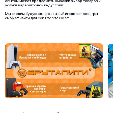
опытом может предложить широкий выбор товаров и
услуг в видеоигровой индустрии.
Мы строим будущее, где каждый игрок в видеоигры
сможет найти для себя то что ищет.
Б