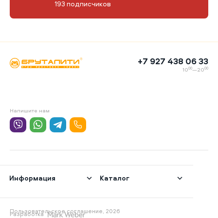
193 подписчиков
+7 927 438 06 33
00
00
10
—20
Напишите нам
Информация
Каталог
Пользовательское соглашение, 2026
Разработка