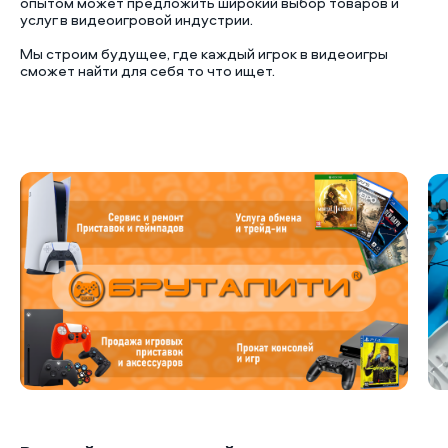
опытом может предложить широкий выбор товаров и
услуг в видеоигровой индустрии.
Мы строим будущее, где каждый игрок в видеоигры
сможет найти для себя то что ищет.
Б