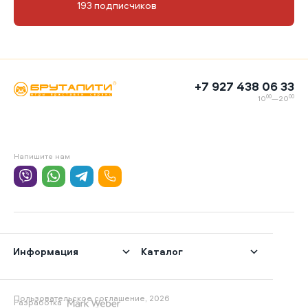
193 подписчиков
+7 927 438 06 33
00
00
10
—20
Напишите нам
Информация
Каталог
Пользовательское соглашение, 2026
Разработка