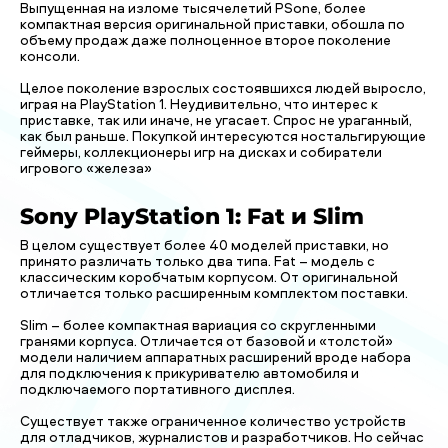
Выпущенная на изломе тысячелетий PSone, более
компактная версия оригинальной приставки, обошла по
объему продаж даже полноценное второе поколение
консоли.
Целое поколение взрослых состоявшихся людей выросло,
играя на PlayStation 1. Неудивительно, что интерес к
приставке, так или иначе, не угасает. Спрос не ураганный,
как был раньше. Покупкой интересуются ностальгирующие
геймеры, коллекционеры игр на дисках и собиратели
игрового «железа»
Sony PlayStation 1: Fat и Slim
В целом существует более 40 моделей приставки, но
принято различать только два типа. Fat – модель с
классическим коробчатым корпусом. От оригинальной
отличается только расширенным комплектом поставки.
Slim – более компактная вариация со скругленными
гранями корпуса. Отличается от базовой и «толстой»
модели наличием аппаратных расширений вроде набора
для подключения к прикуривателю автомобиля и
подключаемого портативного дисплея.
Существует также ограниченное количество устройств
для отладчиков, журналистов и разработчиков. Но сейчас