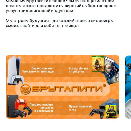
Компания Бруталити с более чем пятнадцатилетнем
опытом может предложить широкий выбор товаров и
услуг в видеоигровой индустрии.
Мы строим будущее, где каждый игрок в видеоигры
сможет найти для себя то что ищет.
Б